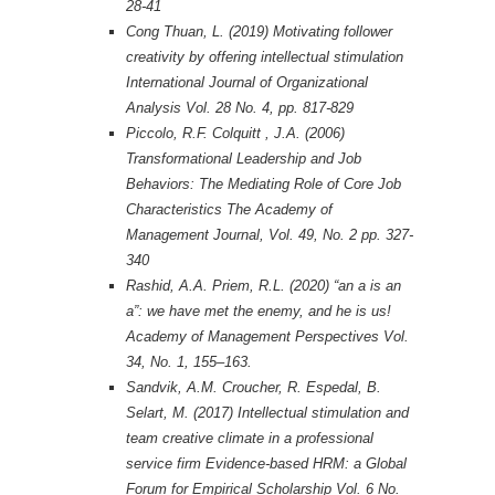
28-41
Cong Thuan, L. (2019) Motivating follower
creativity by offering intellectual stimulation
International Journal of Organizational
Analysis Vol. 28 No. 4, pp. 817-829
Piccolo, R.F. Colquitt , J.A. (2006)
Transformational Leadership and Job
Behaviors: The Mediating Role of Core Job
Characteristics The Academy of
Management Journal, Vol. 49, No. 2 pp. 327-
340
Rashid, A.A. Priem, R.L. (2020) “an a is an
a”: we have met the enemy, and he is us!
Academy of Management Perspectives Vol.
34, No. 1, 155–163.
Sandvik, A.M. Croucher, R. Espedal, B.
Selart, M. (2017) Intellectual stimulation and
team creative climate in a professional
service firm Evidence-based HRM: a Global
Forum for Empirical Scholarship Vol. 6 No.