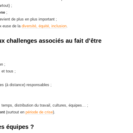
rtout) ;
one
;
devient de plus en plus important ;
ux·euse de la
diversité, équité, inclusion
.
ux challenges associés au fait d’être
n ;
 et tous ;
es (à distance) responsables ;
temps, distribution du travail, cultures, équipes… ;
ent
(surtout en
période de crise
).
es équipes ?