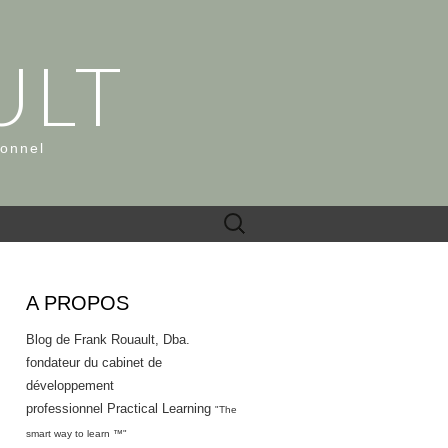
ULT
ionnel
Rechercher :
A PROPOS
Blog de Frank Rouault, Dba.
fondateur du cabinet de
développement
professionnel Practical Learning
"The
smart way to learn ™"