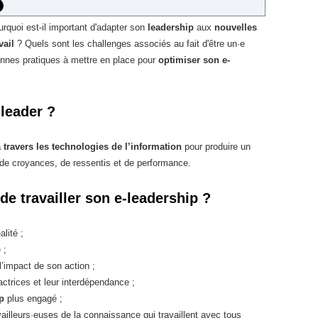
rquoi est-il important d'adapter son
leadership
aux
nouvelles
ail
? Quels sont les challenges associés au fait d'être un·e
onnes pratiques à mettre en place pour
optimiser son e-
-leader ?
à travers les technologies de l’information
pour produire un
de croyances, de ressentis et de performance.
 de travailler son e-leadership ?
lité ;
 ;
l’impact de son action ;
ctrices et leur interdépendance ;
p
plus engagé ;
vailleurs·euses de la connaissance qui travaillent avec tous