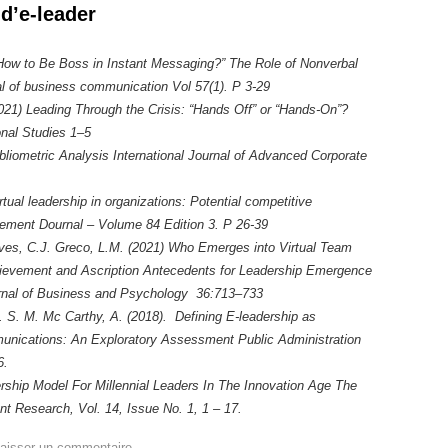
 d’e-leader
“How to Be Boss in Instant Messaging?” The Role of Nonverbal
l of business communication Vol 57(1). P 3-29
21) Leading Through the Crisis: “Hands Off” or “Hands-On”?
onal Studies 1–5
ibliometric Analysis International Journal of Advanced Corporate
tual leadership in organizations: Potential competitive
ent Dournal – Volume 84 Edition 3. P 26-39
eves, C.J. Greco, L.M. (2021) Who Emerges into Virtual Team
ievement and Ascription Antecedents for Leadership Emergence
urnal of Business and Psychology 36:713–733
 S. M. Mc Carthy, A. (2018). Defining E-leadership as
nications: An Exploratory Assessment Public Administration
66.
rship Model For Millennial Leaders In The Innovation Age The
 Research, Vol. 14, Issue No. 1, 1 – 17.
aisser un commentaire