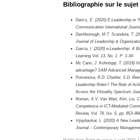
Bibliographie sur le sujet
Darics, E. (2020) E-Leadership or 
Communication International Journa
Dashborough, M.T. Scandura, T. (20
Journal of Leadership & Organizati
Garcia, I. (2020) e-Leadership: A B
Learning Vol. 13, No. 1. P 1-34
Mc Cann, J. Kohntopp, T. (2019) Vir
advantage? SAM Advanced Managem
Purvanova, R.D. Charlier, S.D. Re
Leadership Roles? The Role of Ach
Across the Virtuality Spectrum Jo
Roman, A.V. Van Wart, Kim, Liu, C.
Competence in ICT-Mediated Commu
Review, Vol. 79, Iss. 6, pp. 853–8
Vijaybaskar, L. (2020) A New Leade
Journal – Contemporary Management
Publié dans
Point de vue
le
1 août 2022
.
L