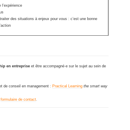
e l’expérience
us
raiter des situations à enjeux pour vous : c’est une bonne
’action
hip en entreprise
et être accompagné·e sur le sujet au sein de
net de conseil en management :
Practical Learning
the smart way
e
formulaire de contact
.