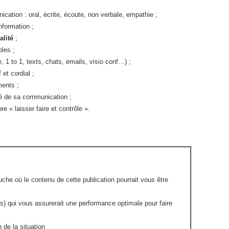
cation : oral, écrite, écoute, non verbale, empathie ;
nformation ;
alité
;
les ;
, 1 to 1, texts, chats, emails, visio conf…) ;
 et cordial ;
ments ;
té de sa communication ;
bre « laisser faire et contrôle ».
che où le contenu de cette publication pourrait vous être
s) qui vous assurerait une performance optimale pour faire
 de la situation