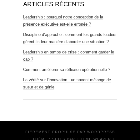
ARTICLES RÉCENTS
Leadership : pourquoi notre conception de la
présence exécutive est-elle erronée ?
Discipline d’approche : comment les grands leaders
gèrent-ils leur manière d’aborder une situation ?
Leadership en temps de crise : comment garder le
cap ?
Comment améliorer sa réflexion opérationnelle ?
La vérité sur l’innovation : un savant mélange de
sueur et de génie
FIÈREMENT PROPULSÉ PAR
WORDPRESS
·
THÈME : SUITS PAR
THEME WEAVER
|