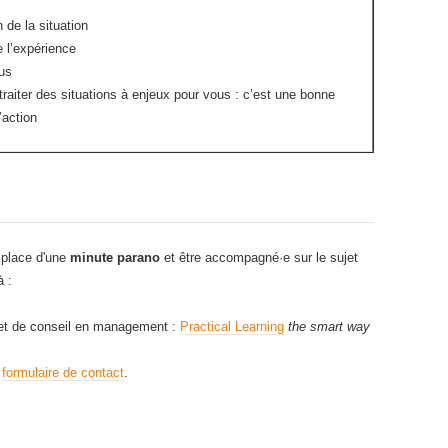
 de la situation
e l’expérience
us
raiter des situations à enjeux pour vous : c’est une bonne
’action
 place d'une
minute parano
et être accompagné·e sur le sujet
à :
net de conseil en management :
Practical Learning
the smart way
e
formulaire de contact
.