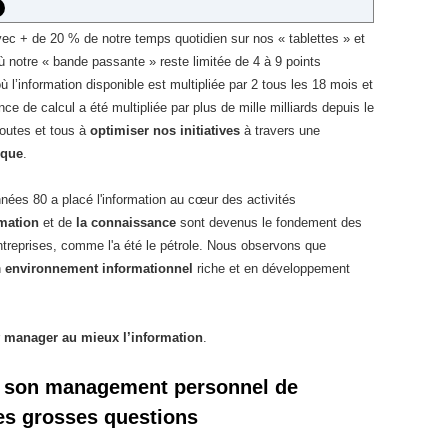
ec + de 20 % de notre temps quotidien sur nos « tablettes » et
où notre « bande passante » reste limitée de 4 à 9 points
ù l’information disponible est multipliée par 2 tous les 18 mois et
e de calcul a été multipliée par plus de mille milliards depuis le
outes et tous à
optimiser nos initiatives
à travers une
ique
.
nées 80 a placé l'information au cœur des activités
mation
et de
la
connaissance
sont devenus le fondement des
ntreprises, comme l'a été le pétrole. Nous observons que
n
environnement informationnel
riche et en développement
r
manager au mieux l’information
.
er son management personnel de
ses grosses questions