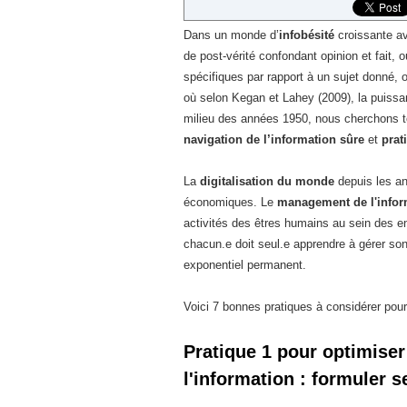
Dans un monde d’
infobésité
croissante av
de post-vérité confondant opinion et fait, 
spécifiques par rapport à un sujet donné, o
où selon Kegan et Lahey (2009), la puissanc
milieu des années 1950, nous cherchons t
navigation de l’information sûre
et
prat
La
digitalisation du monde
depuis les an
économiques. Le
management de l'infor
activités des êtres humains au sein des e
chacun.e doit seul.e apprendre à gérer so
exponentiel permanent.
Voici 7 bonnes pratiques à considérer pou
Pratique 1 pour optimis
l'information : formuler 