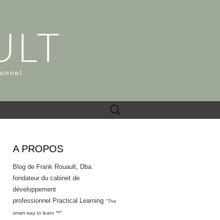
ULT
ionnel
Rechercher :
A PROPOS
Blog de Frank Rouault, Dba.
fondateur du cabinet de
développement
professionnel Practical Learning
"The
smart way to learn ™"