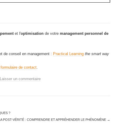
ppement
et l'
optimisation
de votre
management personnel de
net de conseil en management :
Practical Learning
the smart way
e
formulaire de contact
.
Laisser un commentaire
QUES ?
LA POST-VÉRITÉ : COMPRENDRE ET APPRÉHENDER LE PHÉNOMÈNE
→