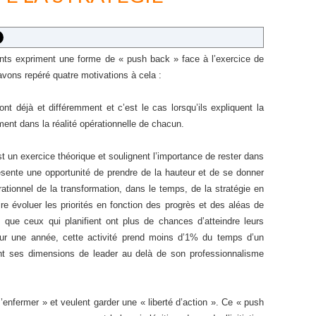
ts expriment une forme de « push back » face à l’exercice de
t avons repéré quatre motivations à cela :
font déjà et différemment et c’est le cas lorsqu’ils expliquent la
ment dans la réalité opérationnelle de chacun.
st un exercice théorique et soulignent l’importance de rester dans
présente une opportunité de prendre de la hauteur et de se donner
ationnel de la transformation, dans le temps, de la stratégie en
ire évoluer les priorités en fonction des progrès et des aléas de
rs que ceux qui planifient ont plus de chances d’atteindre leurs
Sur une année, cette activité prend moins d’1% du temps d’un
ant ses dimensions de leader au delà de son professionnalisme
s’enfermer » et veulent garder une « liberté d’action ». Ce « push