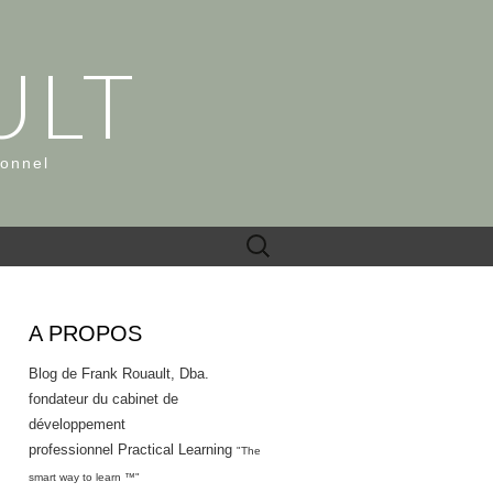
ULT
ionnel
Rechercher :
A PROPOS
Blog de Frank Rouault, Dba.
fondateur du cabinet de
développement
professionnel Practical Learning
"The
smart way to learn ™"