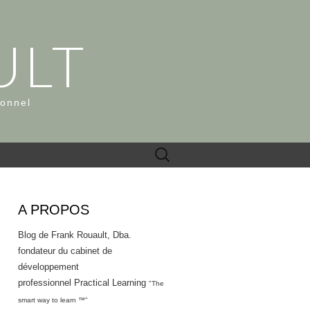
ULT
ionnel
Rechercher :
A PROPOS
Blog de Frank Rouault, Dba.
fondateur du cabinet de
développement
professionnel Practical Learning
"The
smart way to learn ™"