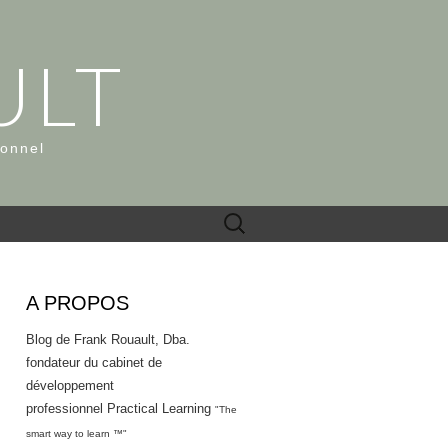
ULT
ionnel
Rechercher :
A PROPOS
Blog de Frank Rouault, Dba.
fondateur du cabinet de
développement
professionnel Practical Learning
"The
smart way to learn ™"