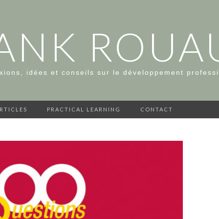
ANK ROUA
xions, idées et conseils sur le développement profess
ARTICLES
PRACTICAL LEARNING
CONTACT