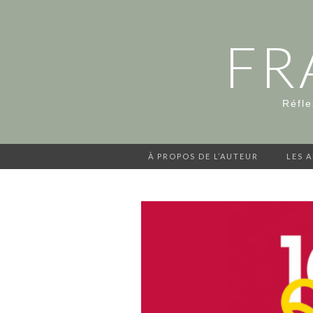
FR
Réfle
À PROPOS DE L’AUTEUR
LES 