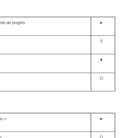
nté de progrès
►
X
♦
O
in »
►
»
O