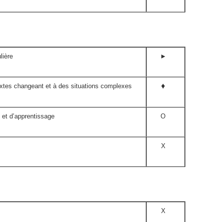
lière
►
♦
extes changeant et à des situations complexes
 et d’apprentissage
O
X
X