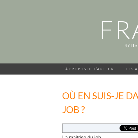
FR
Réfle
À PROPOS DE L’AUTEUR
LES 
OÙ EN SUIS-JE D
JOB ?
La maitrise du job