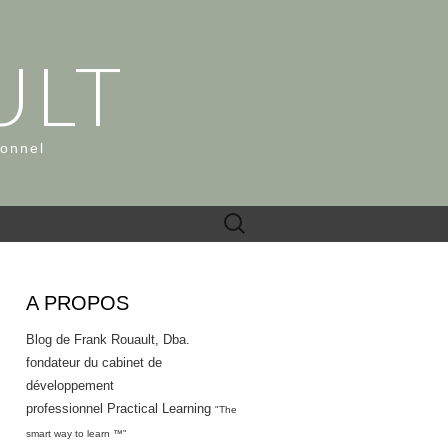
ULT
ionnel
Rechercher :
A PROPOS
Blog de Frank Rouault, Dba.
fondateur du cabinet de
développement
professionnel Practical Learning
"The
smart way to learn ™"