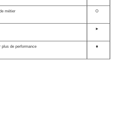
de métier
O
►
♦
r plus de performance