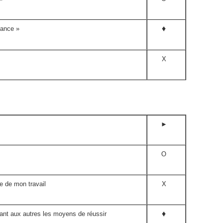
♦
sance »
X
►
O
e de mon travail
X
♦
nant aux autres les moyens de réussir