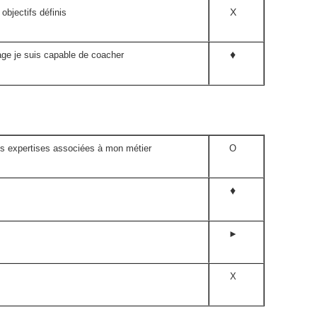
X
objectifs définis
♦
ge je suis capable de coacher
es expertises associées à mon métier
O
♦
►
X