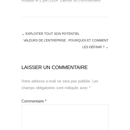
Rouault
le
2 juin 2014
.
Laisser un commentaire
←
EXPLOITER TOUT SON POTENTIEL
VALEURS DE L’ENTREPRISE : POURQUOI ET COMMENT
LES DÉFINIR ?
→
LAISSER UN COMMENTAIRE
Votre adresse e-mail ne sera pas publiée.
Les
champs obligatoires sont indiqués avec
*
Commentaire
*