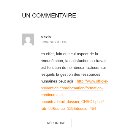
UN COMMENTAIRE
alexia
9 mai 2017 à 11:51
en effet, loin du seul aspect de la
rémunération, la satisfaction au travail
est fonction de nombreux facteurs sur
lesquels la gestion des ressources
humaines peut agir :
http://www.officiel-
prevention.com/formation/formation-
continue-a-la-
securite/detail_dossier_CHSCT.php?
rub=89&ssrub=139&dossid=464
RÉPONDRE