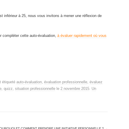
 est inférieur à 25, nous vous invitons à mener une réflexion de
r compléter cette auto-évaluation,
à évaluer rapidement où vous
t étiqueté
auto-évaluation
,
évaluation professionnelle
,
évaluez
e
,
quizz
,
situation professionnelle
le
2 novembre 2015
.
Un
OURQUOI ET COMMENT PRENDRE UNE INITIATIVE PERSONNELLE ?
→