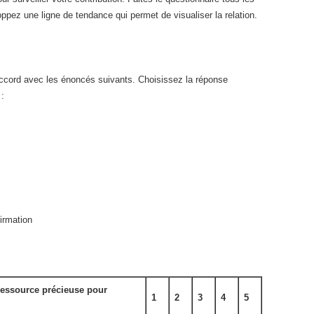
ppez une ligne de tendance qui permet de visualiser la relation.
accord avec les énoncés suivants. Choisissez la réponse
 :
irmation
essource précieuse pour
1
2
3
4
5