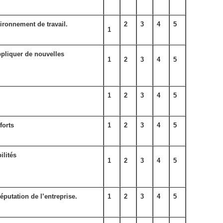
ironnement de travail.
2
3
4
5
1
appliquer de nouvelles
1
2
3
4
5
1
2
3
4
5
forts
1
2
3
4
5
ilités
1
2
3
4
5
éputation de l’entreprise.
1
2
3
4
5