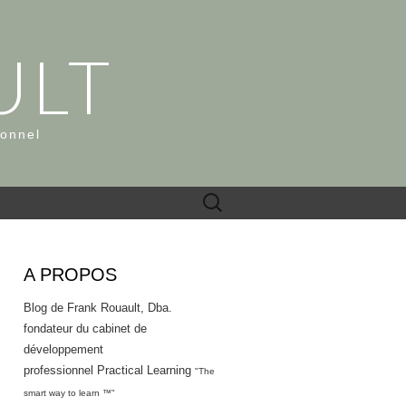
ULT
ionnel
Rechercher :
A PROPOS
Blog de Frank Rouault, Dba.
fondateur du cabinet de
développement
professionnel Practical Learning
"The
smart way to learn ™"