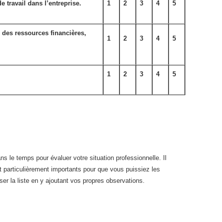
e travail dans l’entreprise.
1
2
3
4
5
n des ressources financières,
1
2
3
4
5
1
2
3
4
5
s le temps pour évaluer votre situation professionnelle. Il
 particulièrement importants pour que vous puissiez les
ser la liste en y ajoutant vos propres observations.