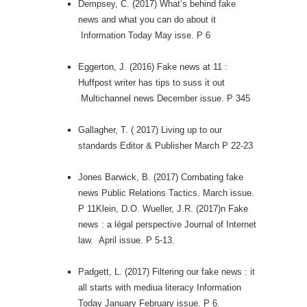
Dempsey, C. (2017) What’s behind fake
news and what you can do about it
Information Today May isse. P 6
Eggerton, J. (2016) Fake news at 11 :
Huffpost writer has tips to suss it out
Multichannel news December issue. P 345
Gallagher, T. ( 2017) Living up to our
standards Editor & Publisher March P 22-23
Jones Barwick, B. (2017) Combating fake
news Public Relations Tactics. March issue.
P 11Klein, D.O. Wueller, J.R. (2017)n Fake
news : a légal perspective Journal of Internet
law. April issue. P 5-13.
Padgett, L. (2017) Filtering our fake news : it
all starts with mediua literacy Information
Today January February issue. P 6.