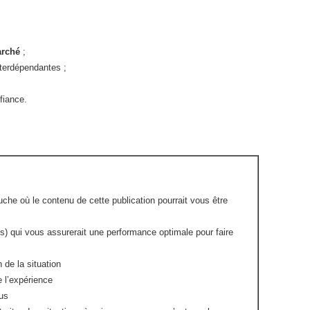
arché
;
nterdépendantes ;
nfiance.
che où le contenu de cette publication pourrait vous être
s) qui vous assurerait une performance optimale pour faire
 de la situation
e l’expérience
us