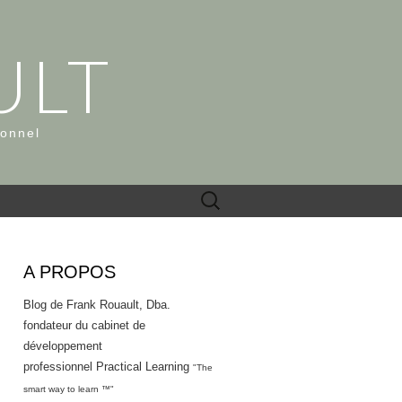
ULT
ionnel
Rechercher :
A PROPOS
Blog de Frank Rouault, Dba.
fondateur du cabinet de
développement
professionnel Practical Learning
"The
smart way to learn ™"