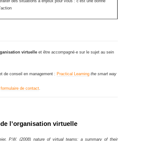
raiter des situations à enjeux pour vous : c’est une bonne
’action
ganisation virtuelle
et être accompagné·e sur le sujet au sein
net de conseil en management :
Practical Learning
the smart way
e
formulaire de contact
.
de l’organisation virtuelle
eier, P.W. (2008) nature of virtual teams: a summary of their