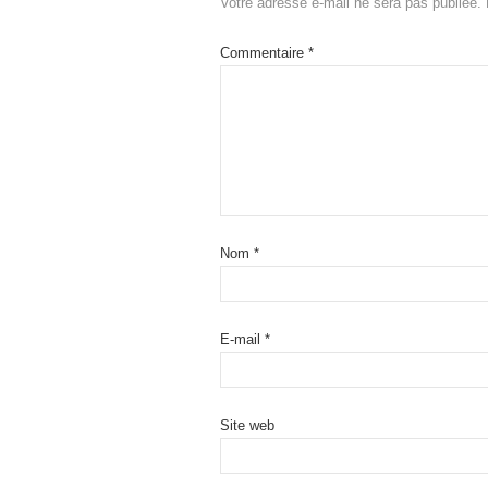
Votre adresse e-mail ne sera pas publiée.
Commentaire
*
Nom
*
E-mail
*
Site web