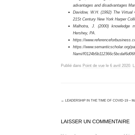
advantages and disadvantages Man
Davidow, W.H. (1992) The Virtual C
21St Century New York Harper Coll
Malhotra, J. (2000) knowledge m
Hershey, PA.
https://www.referenceforbusiness.
https://www.semanticscholar.org/p
Nami/f0124b5b112366c5bcdaf6d06
Publié dans
Point de vue
le
6 avril 2020
.
L
←
LEADERSHIP IN THE TIME OF COVID-19 – 
LAISSER UN COMMENTAIRE