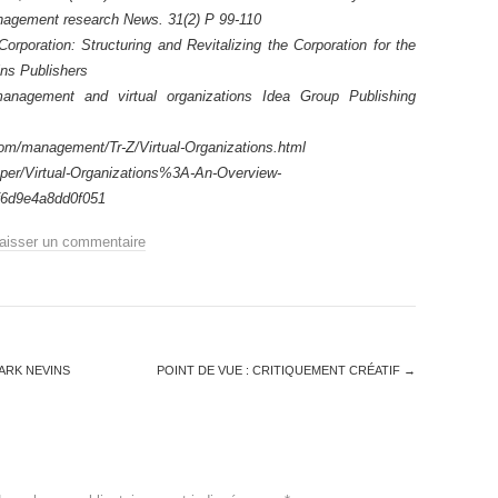
agement research News. 31(2) P 99-110
orporation: Structuring and Revitalizing the Corporation for the
ins Publishers
anagement and virtual organizations Idea Group Publishing
com/management/Tr-Z/Virtual-Organizations.html
aper/Virtual-Organizations%3A-An-Overview-
f6d9e4a8dd0f051
aisser un commentaire
MARK NEVINS
POINT DE VUE : CRITIQUEMENT CRÉATIF
→