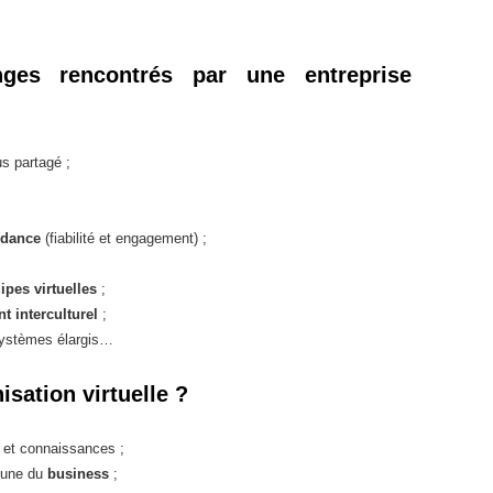
nges rencontrés par une entreprise
s partagé ;
ndance
(fiabilité et engagement) ;
ipes virtuelles
;
 interculturel
;
systèmes élargis…
sation virtuelle ?
s et connaissances ;
mune du
business
;