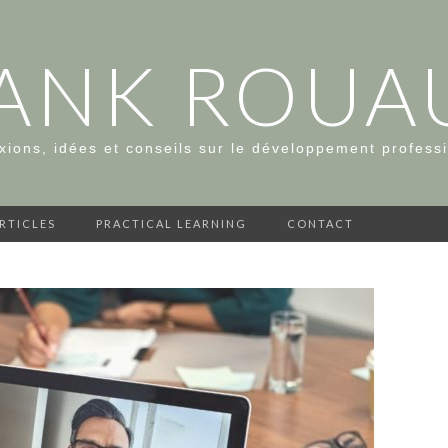
ANK ROUA
xions, idées et conseils sur le développement profess
ARTICLES
PRACTICAL LEARNING
CONTACT