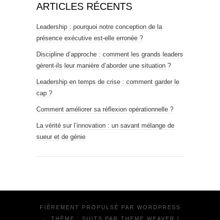
ARTICLES RÉCENTS
Leadership : pourquoi notre conception de la
présence exécutive est-elle erronée ?
Discipline d’approche : comment les grands leaders
gèrent-ils leur manière d’aborder une situation ?
Leadership en temps de crise : comment garder le
cap ?
Comment améliorer sa réflexion opérationnelle ?
La vérité sur l’innovation : un savant mélange de
sueur et de génie
FIÈREMENT PROPULSÉ PAR
WORDPRESS
·
THÈME : SUITS PAR
THEME WEAVER
|