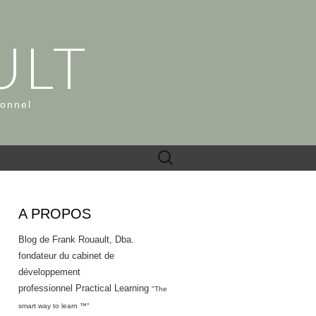
ULT
ionnel
Rechercher :
A PROPOS
Blog de Frank Rouault, Dba.
fondateur du cabinet de
développement
professionnel Practical Learning
"The
smart way to learn ™"