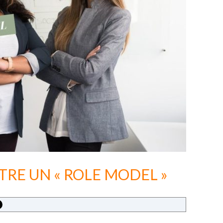
ÊTRE UN « ROLE MODEL »