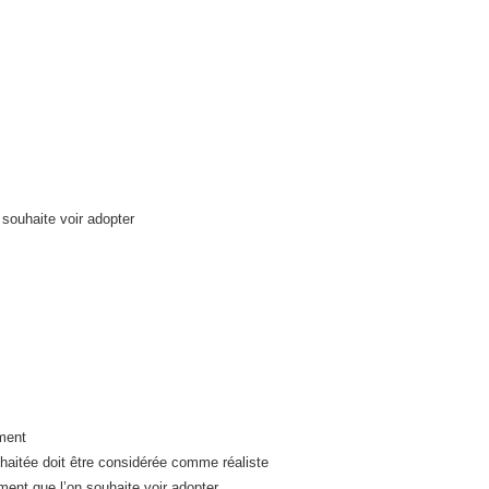
souhaite voir adopter
ement
haitée doit être considérée comme réaliste
ment que l’on souhaite voir adopter