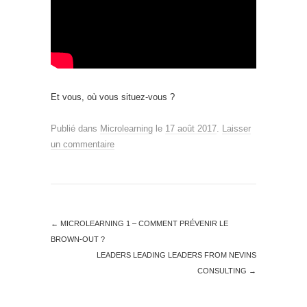
Et vous, où vous situez-vous ?
Publié dans
Microlearning
le
17 août 2017
.
Laisser
un commentaire
←
MICROLEARNING 1 – COMMENT PRÉVENIR LE
BROWN-OUT ?
LEADERS LEADING LEADERS FROM NEVINS
CONSULTING
→