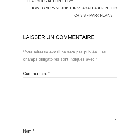
←
LEAD YOUR ACTION IECB™
HOW TO SURVIVE AND THRIVE AS A LEADER IN THIS
CRISIS – MARK NEVINS
→
LAISSER UN COMMENTAIRE
Votre adresse e-mail ne sera pas publiée.
Les
champs obligatoires sont indiqués avec
*
Commentaire
*
Nom
*