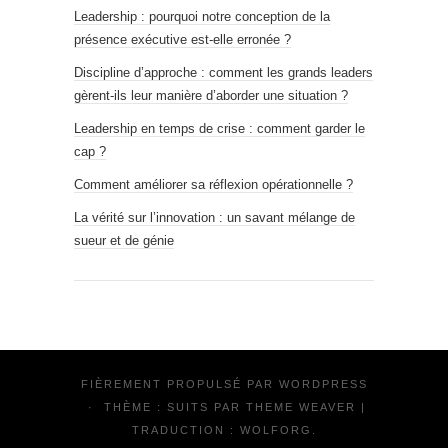
Leadership : pourquoi notre conception de la
présence exécutive est-elle erronée ?
Discipline d’approche : comment les grands leaders
gèrent-ils leur manière d’aborder une situation ?
Leadership en temps de crise : comment garder le
cap ?
Comment améliorer sa réflexion opérationnelle ?
La vérité sur l’innovation : un savant mélange de
sueur et de génie
FIÈREMENT PROPULSÉ PAR
WORDPRESS
·
THÈME : SUITS PAR
THEME WEAVER
|
TRADUCTION :
WOLFORG
.