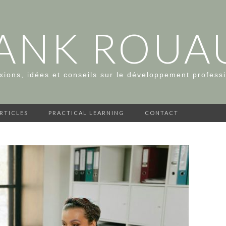
ANK ROUA
xions, idées et conseils sur le développement profess
ARTICLES
PRACTICAL LEARNING
CONTACT