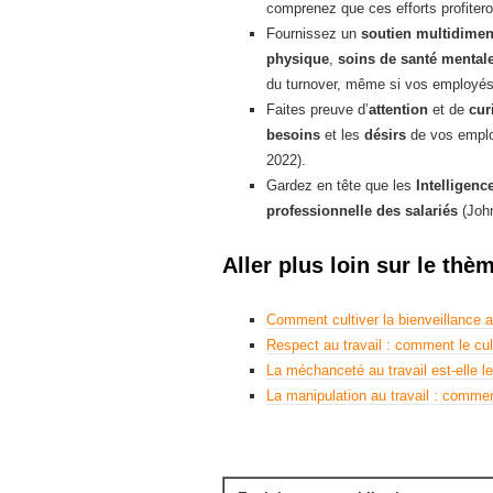
comprenez que ces efforts profiteron
Fournissez un
soutien multidime
physique
,
soins de santé mental
du turnover, même si vos employés 
Faites preuve d’
attention
et de
cur
besoins
et les
désirs
de vos employ
2022).
Gardez en tête que les
Intelligence
professionnelle des salariés
(John
Aller plus loin sur le thè
Comment cultiver la bienveillance au
Respect au travail : comment le cul
La méchanceté au travail est-elle le
La manipulation au travail : comme