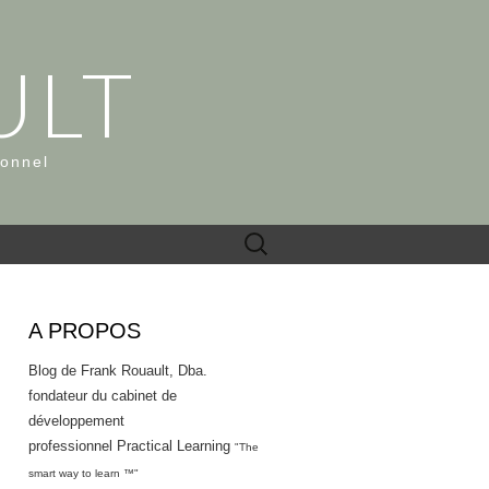
ULT
ionnel
Rechercher :
A PROPOS
Blog de Frank Rouault, Dba.
fondateur du cabinet de
développement
professionnel Practical Learning
"The
smart way to learn ™"