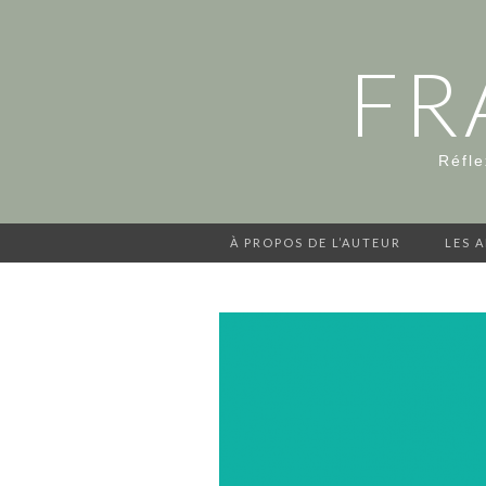
FR
Réfle
À PROPOS DE L’AUTEUR
LES 