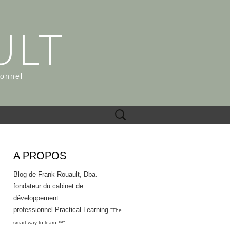
ULT
ionnel
Rechercher :
A PROPOS
Blog de Frank Rouault, Dba.
fondateur du cabinet de
développement
professionnel Practical Learning
"The
smart way to learn ™"