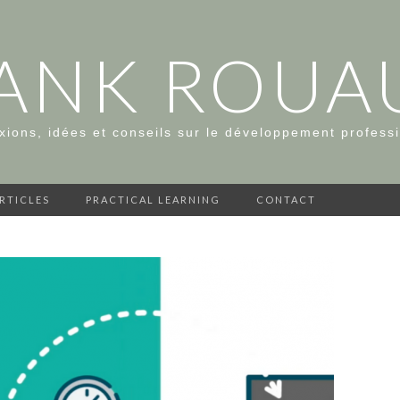
ANK ROUA
xions, idées et conseils sur le développement profess
ARTICLES
PRACTICAL LEARNING
CONTACT