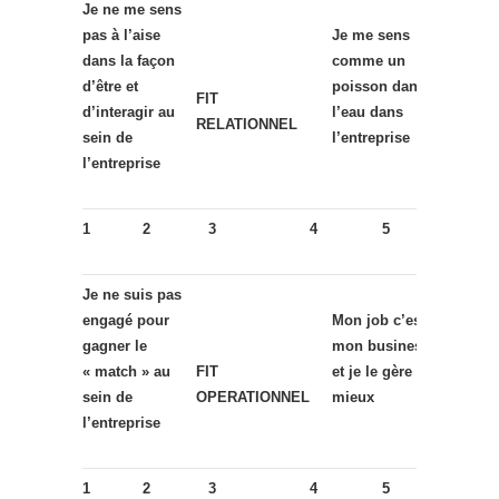
Je ne me sens
pas à l’aise
Je me sens
dans la façon
comme un
d’être et
poisson dans
FIT
d’interagir au
l’eau dans
RELATIONNEL
sein de
l’entreprise
l’entreprise
1
2
3
4
5
Je ne suis pas
engagé pour
Mon job c’est
gagner le
mon business
« match » au
FIT
et je le gère au
sein de
OPERATIONNEL
mieux
l’entreprise
1
2
3
4
5