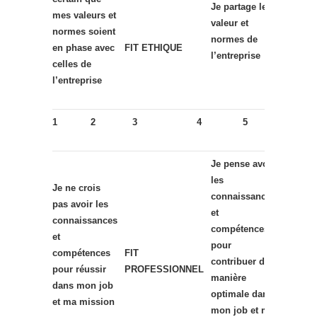
Je partage les
mes valeurs et
valeur et
normes soient
normes de
en phase avec
FIT ETHIQUE
l’entreprise
celles de
l’entreprise
1
2
3
4
5
Je pense avoir
les
Je ne crois
connaissances
pas avoir les
et
connaissances
compétences
et
pour
compétences
FIT
contribuer de
pour réussir
PROFESSIONNEL
manière
dans mon job
optimale dans
et ma mission
mon job et ma