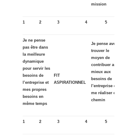
mission
1
2
3
4
5
Je ne pense
Je pense avoir
pas être dans
trouver le
la meilleure
moyen de
dynamique
contribuer au
pour servir les
mieux aux
besoins de
FIT
besoins de
l’entreprise et
ASPIRATIONNEL
l’entreprise et
mes propres
me réaliser en
besoins en
chemin
même temps
1
2
3
4
5