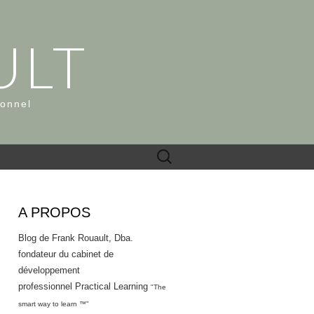
ULT
ionnel
Rechercher :
A PROPOS
Blog de Frank Rouault, Dba.
fondateur du cabinet de
développement
professionnel Practical Learning
"The
smart way to learn ™"