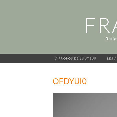
FR
Réfle
À PROPOS DE L’AUTEUR
LES 
OFDYUI0