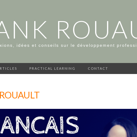
ANK ROUA
xions, idées et conseils sur le développement profess
ARTICLES
PRACTICAL LEARNING
CONTACT
-ROUAULT