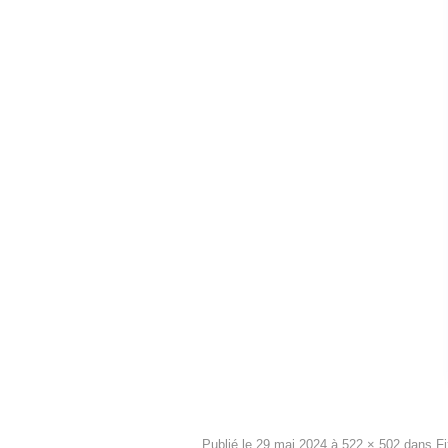
Publié le
29 mai 2024
à
522 × 502
dans
Fi