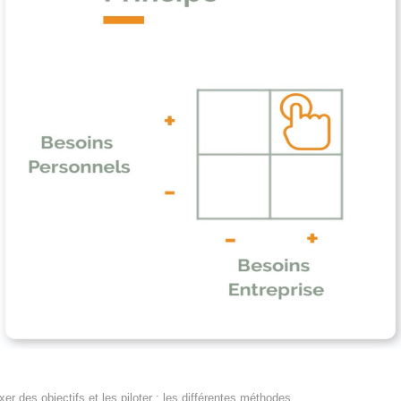
xer des objectifs et les piloter : les différentes méthodes
.