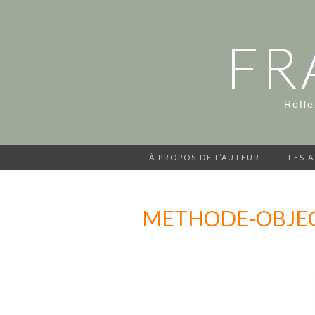
FR
Réfle
À PROPOS DE L’AUTEUR
LES 
METHODE-OBJEC