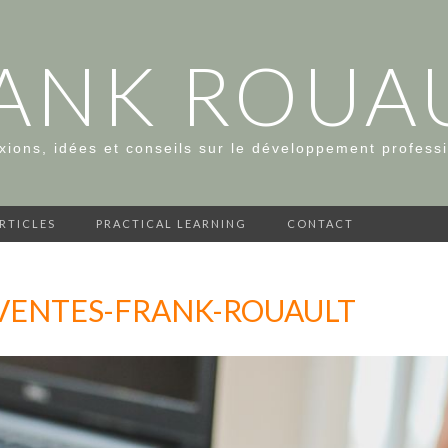
ANK ROUA
xions, idées et conseils sur le développement profess
ARTICLES
PRACTICAL LEARNING
CONTACT
-VENTES-FRANK-ROUAULT