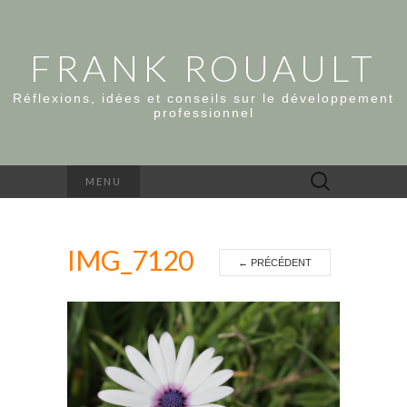
FRANK ROUAULT
Réflexions, idées et conseils sur le développement
professionnel
Rechercher :
MENU
IMG_7120
←
PRÉCÉDENT