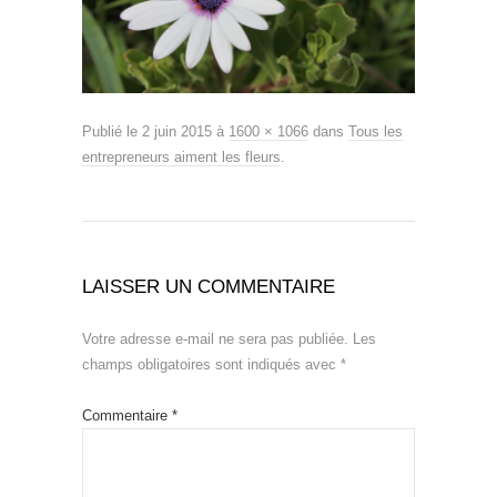
Publié le
2 juin 2015
à
1600 × 1066
dans
Tous les
entrepreneurs aiment les fleurs
.
LAISSER UN COMMENTAIRE
Votre adresse e-mail ne sera pas publiée.
Les
champs obligatoires sont indiqués avec
*
Commentaire
*