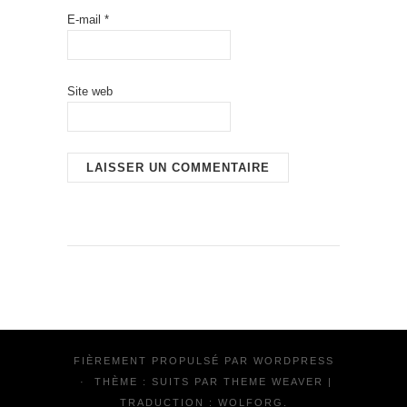
E-mail
*
Site web
FIÈREMENT PROPULSÉ PAR
WORDPRESS
·
THÈME : SUITS PAR
THEME WEAVER
|
TRADUCTION :
WOLFORG
.