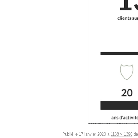
Publié le
17 janvier 2020
à
1138 × 1390
da