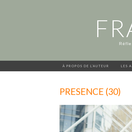
FR
Réfle
À PROPOS DE L’AUTEUR
LES 
PRESENCE (30)