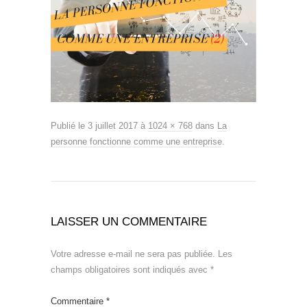
Publié le
3 juillet 2017
à
1024 × 768
dans
La
personne fonctionne comme une entreprise
.
LAISSER UN COMMENTAIRE
Votre adresse e-mail ne sera pas publiée.
Les
champs obligatoires sont indiqués avec
*
Commentaire
*