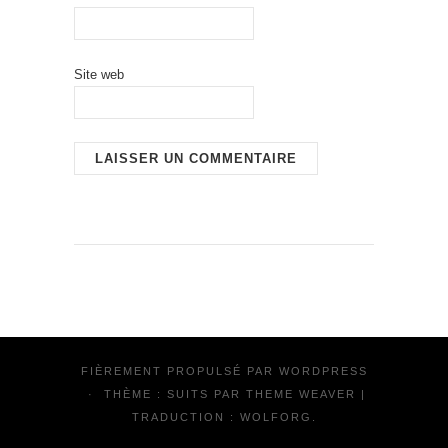
Site web
FIÈREMENT PROPULSÉ PAR
WORDPRESS
·
THÈME : SUITS PAR
THEME WEAVER
|
TRADUCTION :
WOLFORG
.