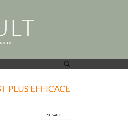
ULT
ionnel
Rechercher :
T PLUS EFFICACE
SUIVANT
→