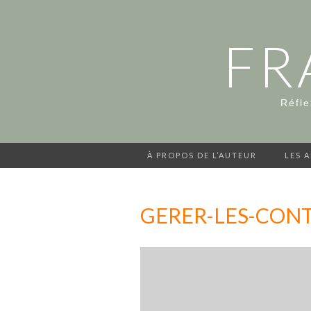
FR
Réfle
À PROPOS DE L’AUTEUR
LES 
GERER-LES-CON