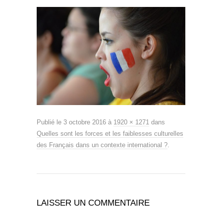
Publié le
3 octobre 2016
à
1920 × 1271
dans
Quelles sont les forces et les faiblesses culturelles
des Français dans un contexte international ?
.
LAISSER UN COMMENTAIRE