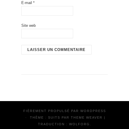
E-mail
*
Site web
FIÈREMENT PROPULSÉ PAR
WORDPRESS
·
THÈME : SUITS PAR
THEME WEAVER
|
TRADUCTION :
WOLFORG
.