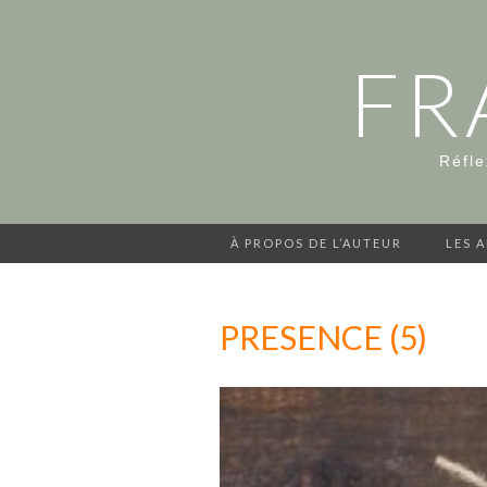
FR
Réfle
À PROPOS DE L’AUTEUR
LES 
PRESENCE (5)