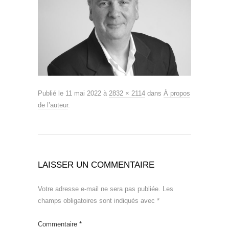
Publié le
11 mai 2022
à
2832 × 2114
dans
À propos
de l’auteur
.
LAISSER UN COMMENTAIRE
Votre adresse e-mail ne sera pas publiée.
Les
champs obligatoires sont indiqués avec
*
Commentaire
*