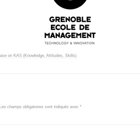
ase on KAS (Knowledge, Attitudes, Skills)
.
Les champs obligatoires sont indiqués avec
*