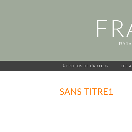
FR
Réfle
À PROPOS DE L’AUTEUR
LES 
SANS TITRE1