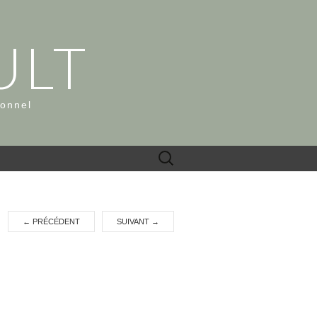
ULT
ionnel
Rechercher :
←
PRÉCÉDENT
SUIVANT
→